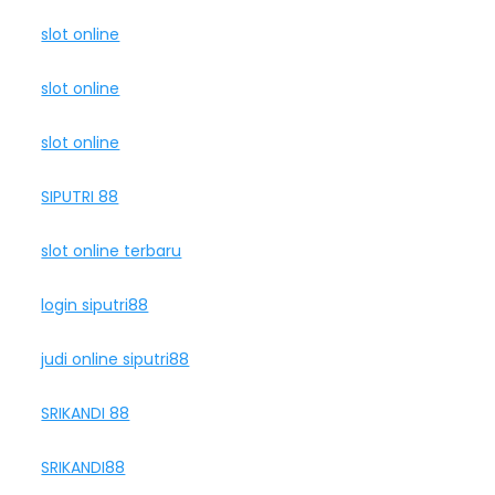
slot online
slot online
slot online
SIPUTRI 88
slot online terbaru
login siputri88
judi online siputri88
SRIKANDI 88
SRIKANDI88