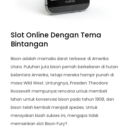
Slot Online Dengan Tema
Bintangan
Bison adalah mamalia darat terbesar di Amerika
Utara. Puluhan juta bison pernah berkeliaran di hutan
belantara Amerika, tetapi mereka hampir punah di
masa Wild West. Untungnya, Presiden Theodore
Roosevelt mempunyai rencana untuk membeli
lahan untuk konservasi bison pada tahun 1908, dan
bison telah kembali menjadi spesies. Untuk
merayakan kisah sukses ini, mengapa tidak
memainkan slot Bison Fury?