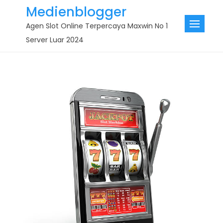
Skip
Medienblogger
to
Agen Slot Online Terpercaya Maxwin No 1
content
Server Luar 2024