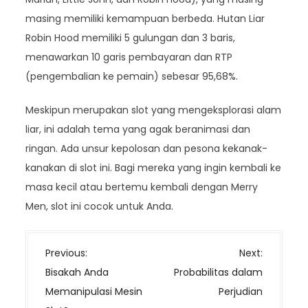
masing memiliki kemampuan berbeda. Hutan Liar
Robin Hood memiliki 5 gulungan dan 3 baris,
menawarkan 10 garis pembayaran dan RTP
(pengembalian ke pemain) sebesar 95,68%.
Meskipun merupakan slot yang mengeksplorasi alam
liar, ini adalah tema yang agak beranimasi dan
ringan. Ada unsur kepolosan dan pesona kekanak-
kanakan di slot ini. Bagi mereka yang ingin kembali ke
masa kecil atau bertemu kembali dengan Merry
Men, slot ini cocok untuk Anda.
N
Previous:
Next:
a
Bisakah Anda
Probabilitas dalam
v
Memanipulasi Mesin
Perjudian
i