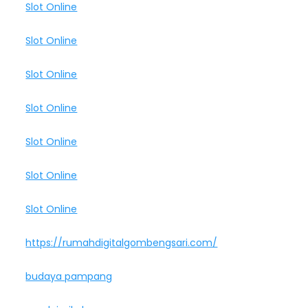
Slot Online
Slot Online
Slot Online
Slot Online
Slot Online
Slot Online
Slot Online
https://rumahdigitalgombengsari.com/
budaya pampang