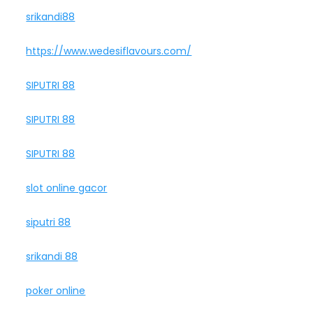
srikandi88
https://www.wedesiflavours.com/
SIPUTRI 88
SIPUTRI 88
SIPUTRI 88
slot online gacor
siputri 88
srikandi 88
poker online