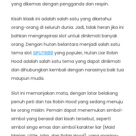
yang dikemas dengan pengganda dan respin.
Kisah klasik ini adalah salah satu yang diketahui
orang-orang di seluruh dunia. Jadi, tidak heran jika ini
bahkan menginspirasi slot untuk dinikmati banyak
orang. Dengan hutan belantara menjadi salah satu
tema slot
SIPUTRI88
yang populer, Hutan Liar Robin
Hood adalah salah satu tema yang dapat dinikmati
dan dihubungkan kembali dengan narasinya baik tua
maupun muda.
Slot ini memanjakan mata, dengan latar belakang
penuh peti dan tas Robin Hood yang sedang menuju
ke orang miskin. Pemain dapat menemukan simbol-
simbol yang berasal dari kisah tersebut, seperti
simbol singa emas dan simbol karakter liar (Maid
Marian, Little John, dan Robin Hood), yang masing-