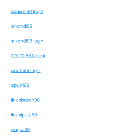
sisusan88 login
srikandi88
srikandi88 login
SIPUTRI88 Resmi
siputri88 login
siputri88
link sisusan88
link siputri88
siagus88