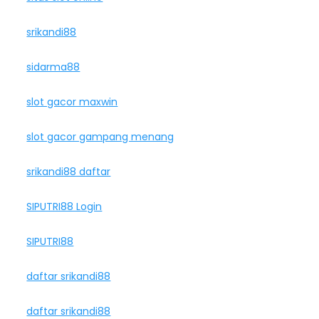
srikandi88
sidarma88
slot gacor maxwin
slot gacor gampang menang
srikandi88 daftar
SIPUTRI88 Login
SIPUTRI88
daftar srikandi88
daftar srikandi88